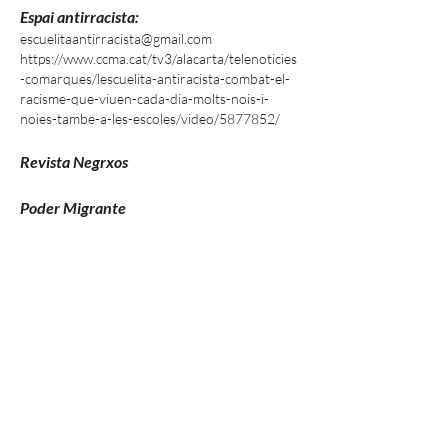
Espai antirracista:
escuelita
antirracista@gmail.com
https://www.ccma.cat/tv3/alacarta/telenoticies
-comarques/lescuelita-antiracista-combat-el-
racisme-que-viuen-cada-dia-molts-nois-i-
noies-tambe-a-les-escoles/video/5877852/
Revista Negrxos
Poder Migrante
Tinta Negra
: @tintanegrabcn (Col·lectiu
d’actrius i actors negres)
Espacio Afro
: @espacioafro (Colectivo de
Madrid)
Kwanzaa:
@afrokwanzaa (Asociación
afrodescendiente universitaria)